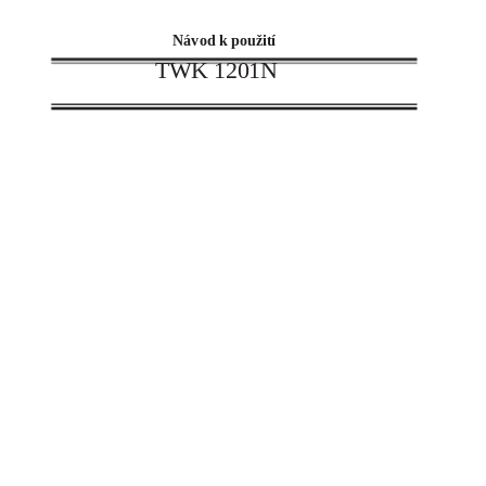
Návod k použití
TWK 1201N