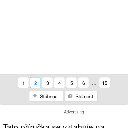
1
2
3
4
5
6
…
15
Stáhnout
Stížnost
Advertising
Tato příručka se vztahuje na