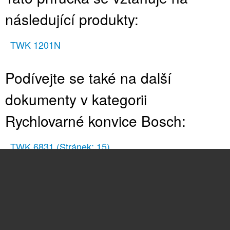
následující produkty:
TWK 1201N
Podívejte se také na další
dokumenty v kategorii
Rychlovarné konvice Bosch:
TWK 6831
(Stránek: 15)
TWK 6004N
(Stránek: 15)
TWK6003V
(Stránek: 15)
TWK 3A011
(Stránek: 20)