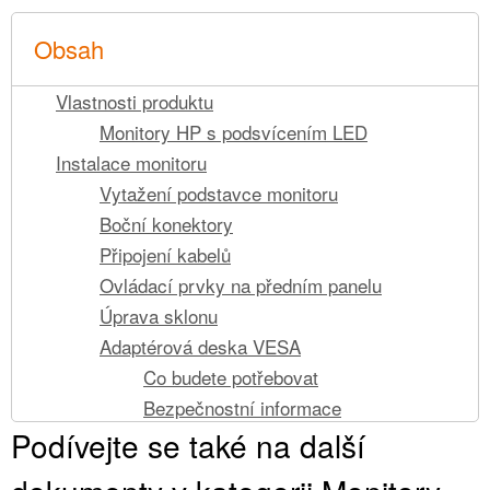
Obsah
Vlastnosti produktu
Monitory HP s podsvícením LED
Instalace monitoru
Vytažení podstavce monitoru
Boční konektory
Připojení kabelů
Ovládací prvky na předním panelu
Úprava sklonu
Adaptérová deska VESA
Co budete potřebovat
Bezpečnostní informace
Podívejte se také na další
Sejmutí podstavec z monitoru
Instalace adaptérové desky VESA na