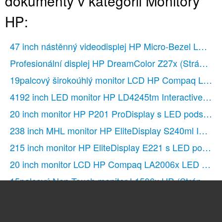
dokumenty v kategorii Monitory
monitor
HP:
Odstranění adaptérové desky VESA
Připevnění podstavce
47 inch nástěnný videodisplej HP Micro-Bezel LD47
Zapnutí monitoru
Umístění výrobního štítku
Profesionální displej HP DreamColor Z27x
(Stránek: 
Vyhledávání dalších informací
19palcový širokoúhlý monitor LCD HP Compaq LA1
Podpora produktů
4192 inch LED monitor HP LD4245tm Interactive Digi
Technické specifikace
20 inch monitor HP P201 ProDisplay s LED podsvíce
Modely L2401x/x2401
Zjištění předvoleb rozlišení obrazu
238 inch MHL monitor HP EliteDisplay S240ml IPS s
Model L2401x/x2401
215 inch monitor HP EliteDisplay E221 s LED podsví
Funkce pro úsporu energie
20 inch monitor LCD HP Compaq LA2006x LED s po
15palcový Non-Touch monitor L1506x HP
(Stránek: 3
215 inch monitor LCD HP Elite L2201x LED s podsví
27 inch monitor HP Z Display Z27i IPS s LED podsví