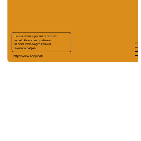
Další informace o produktu a odpovědi
na často kladené dotazy naleznete
na našich internetových stránkách
zákaznické podpory.