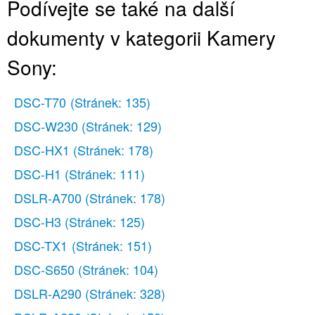
Podívejte se také na další
Ostření
Použití blesku
dokumenty v kategorii Kamery
Nastavení dioptrií
Sony:
6Prohlížení/mazání snímků
DSC-T70
(Stránek: 135)
DSC-W230
(Stránek: 129)
DSC-HX1
(Stránek: 178)
DSC-H1
(Stránek: 111)
DSLR-A700
(Stránek: 178)
DSC-H3
(Stránek: 125)
DSC-TX1
(Stránek: 151)
DSC-S650
(Stránek: 104)
DSLR-A290
(Stránek: 328)