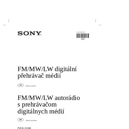
4-180-028-
11
(1)
FM/MW/LW digitální
přehrávač médií
Návod k obsluze
FM/MW/LW autorádio
s prehrávačom
digitálnych médií
Návod na použitie
DSX-S100