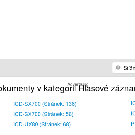
Stížn
Advertising
dokumenty v kategorii Hlasové zázn
I
ICD-SX700
(Stránek: 136)
I
ICD-SX700
(Stránek: 56)
P
ICD-UX80
(Stránek: 68)