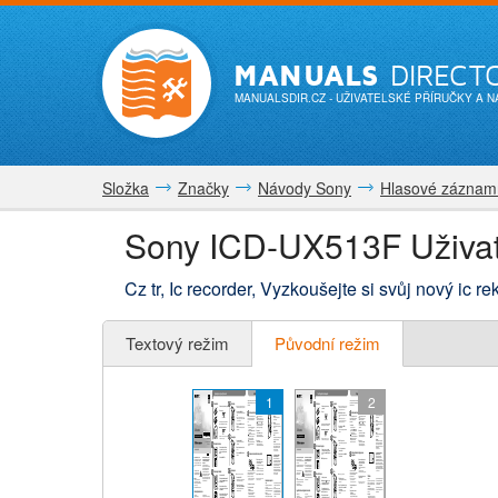
MANUALS
DIRECT
MANUALSDIR.CZ
- UŽIVATELSKÉ PŘÍRUČKY A 
Složka
Značky
Návody Sony
Hlasové záznam
Sony ICD-UX513F Uživat
Cz tr, Ic recorder, Vyzkoušejte si svůj nový ic r
Textový režim
Původní režim
1
2