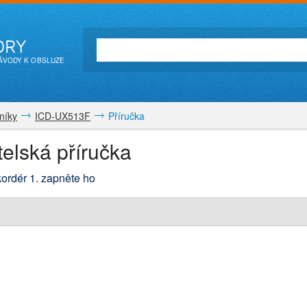
ORY
NÁVODY K OBSLUZE
níky
ICD-UX513F
Příručka
elská příručka
ekordér 1. zapněte ho