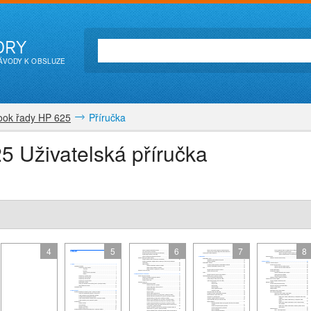
ORY
NÁVODY K OBSLUZE
ook řady HP 625
Příručka
 Uživatelská příručka
4
5
6
7
8