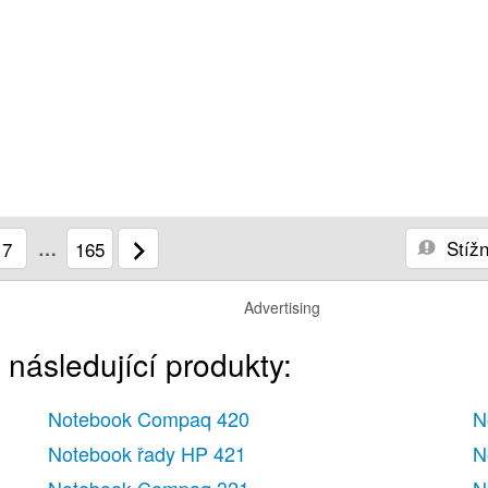
Stížn
7
…
165
Advertising
 následující produkty:
Notebook Compaq 420
N
Notebook řady HP 421
N