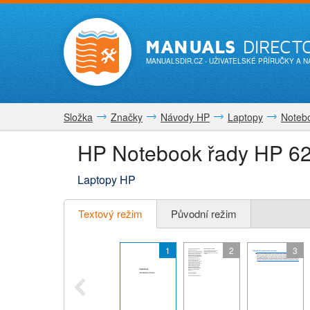
MANUALS
DIRECT
MANUALSDIR.CZ
- UŽIVATELSKÉ PŘÍRUČKY A 
Složka
Značky
Návody HP
Laptopy
Noteb
HP Notebook řady HP 625
Laptopy HP
Textový režim
Původní režim
1
2
3