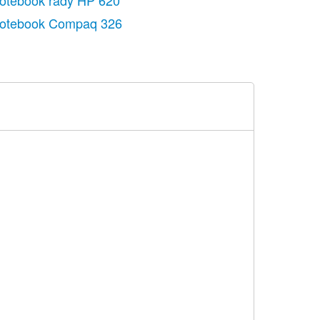
otebook řady HP 620
otebook Compaq 326