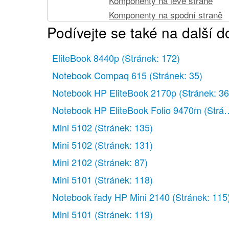
Komponenty na levé straně
Komponenty na spodní straně
Podívejte se také na další 
Multimediální součásti
Antény pro bezdrátovou komuni
EliteBook 8440p
Další hardwarové součásti
(Stránek: 172)
Identifikační štítky
Notebook Compaq 615
(Stránek: 35)
Síťové připojení
Notebook HP EliteBook 2170p
(Stránek: 36
Používání bezdrátových zařízení (p
Notebook HP EliteBook Folio 9470m
(Strán
Určení ikon bezdrátového připo
Mini 5102
(Stránek: 135)
Použití ovládacích prvků bezdr
Používání klávesy bezdrátového
Mini 5102
(Stránek: 131)
Použití nástroje Wireless Assi
Mini 2102
(Stránek: 87)
Použití ovládacích prvků oper
Mini 5101
(Stránek: 118)
Použití WLAN
Notebook řady HP Mini 2140
(Stránek: 115
Nastavení WLAN
Mini 5101
(Stránek: 119)
Ochrana WLAN