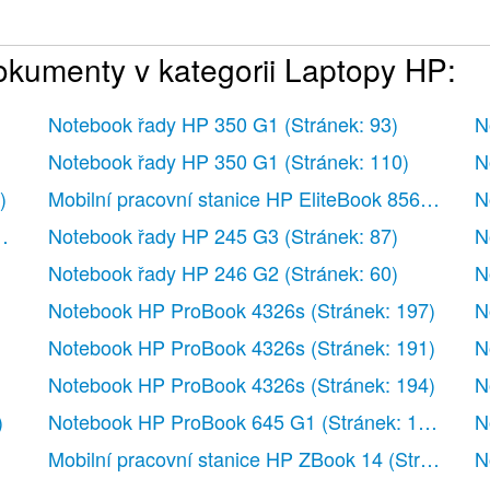
dokumenty v kategorii Laptopy HP:
kaci (pouze u vybraných modelů)
Notebook řady HP 350 G1
(Stránek: 93)
N
Notebook řady HP 350 G1
(Stránek: 110)
N
)
Mobilní pracovní stanice HP EliteBook 8560w
(Str
N
ouze u vybraných modelů)
ek: 111)
Notebook řady HP 245 G3
(Stránek: 87)
N
jení a síťových ikon
Notebook řady HP 246 G2
(Stránek: 60)
N
átového připojení
 připojení
Notebook HP ProBook 4326s
(Stránek: 197)
N
stant (pouze u vybraných modelů)
Notebook HP ProBook 4326s
(Stránek: 191)
N
ačního systému
Notebook HP ProBook 4326s
(Stránek: 194)
N
)
Notebook HP ProBook 645 G1
(Stránek: 112)
N
Mobilní pracovní stanice HP ZBook 14
(Stránek: 9
N