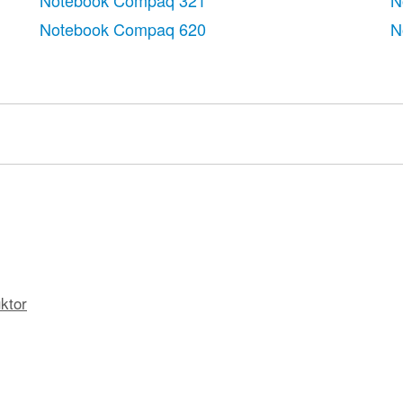
Notebook Compaq 321
N
Notebook Compaq 620
N
ktor