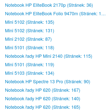
Používání tlačítka bezdrátového
Notebook HP EliteBook 2170p
(Stránek: 36)
připojení
Notebook HP EliteBook Folio 9470m
(Stránek: 111)
Použití ovládacích prvků
Mini 5102
(Stránek: 135)
operačního systému
Použití sítě WLAN
Mini 5102
(Stránek: 131)
Využití služeb poskytovatele
Mini 2102
(Stránek: 87)
připojení k Internetu
Mini 5101
(Stránek: 118)
Nastavení WLAN
Notebook řady HP Mini 2140
(Stránek: 115)
Konfigurace bezdrátového
Mini 5101
(Stránek: 119)
směrovače
Ochrana sítě WLAN
Mini 5103
(Stránek: 134)
Připojení k síti WLAN
Notebook HP Spectre 13 Pro
(Stránek: 90)
Použití bezdrátových zařízení Bluetooth
Notebook řady HP 620
(Stránek: 167)
(pouze vybrané modely)
Notebook řady HP 620
(Stránek: 140)
Multimediální funkce
Notebook řady HP 620
Funkce multimédií
(Stránek: 165)