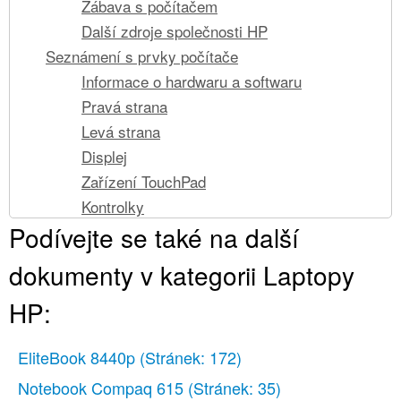
Zábava s počítačem
Další zdroje společnosti HP
Seznámení s prvky počítače
Informace o hardwaru a softwaru
Pravá strana
Levá strana
Displej
Zařízení TouchPad
Kontrolky
Podívejte se také na další
Tlačítka
Klávesy
dokumenty v kategorii Laptopy
Spodní strana
HP:
Štítky
Připojení k síti
EliteBook 8440p
Připojení k bezdrátové síti
(Stránek: 172)
Použití ovládání bezdrátového připojení
Notebook Compaq 615
(Stránek: 35)