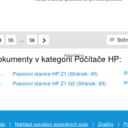
Stížn
4
55
…
58
Advertising
dokumenty v kategorii Počítače HP:
ll Form Factor
(Stránek: 54)
P
Pracovní stanice HP Z1
(Stránek: 45)
ll Form Factor
(Stránek: 67)
P
Pracovní stanice HP Z1 G2
(Stránek: 65)
nás
|
Nahlásit porušení autorských práv
|
Značky
|
Po