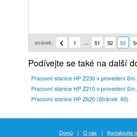
stránek:
1
…
51
52
53
5
Podívejte se také na další 
Pracovní stanice HP Z230 v provedení Sma
Pracovní stanice HP Z210 v provedení Sma
Pracovní stanice HP Z620
(Stránek: 60)
Domů
|
O nás
|
Kontaktujte 