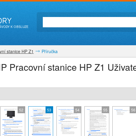
ORY
NÁVODY K OBSLUZE
vní stanice HP Z1
Příručka
P Pracovní stanice HP Z1 Uživate
52
53
54
55
56