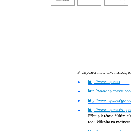
K dispozici máte také následují
http://www.hp.com
●
http://www.hp.com/suppo
●
http://www.hp.com/go/wo
●
http://www.hp.com/suppo
●
Přístup k těmto číslům zí
rohu klikněte na možnost