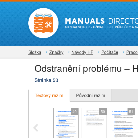
MANUALS
DIRECT
MANUALSDIR.CZ
- UŽIVATELSKÉ PŘÍRUČKY A 
Složka
Značky
Návody HP
Počítače
Praco
Odstranění problému – H
Stránka 53
Textový režim
Původní režim
49
50
51