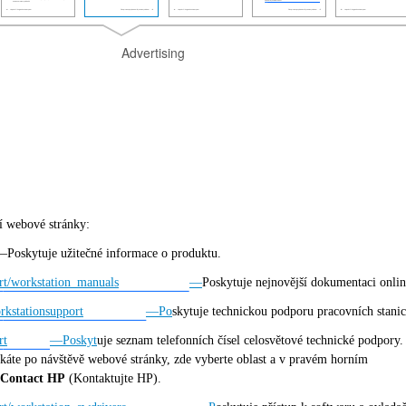
Advertising
cí webové stránky:
—Poskytuje užitečné informace o produktu.
rt/workstation_manuals
—
Poskytuje nejnovější dokumentaci onlin
rkstationsupport
—Po
skytuje technickou podporu pracovních stanic
rt
—Poskyt
uje seznam telefonních čísel celosvětové technické podpory.
skáte po návštěvě webové stránky, zde vyberte oblast a v pravém horním
Contact HP
(Kontaktujte HP).