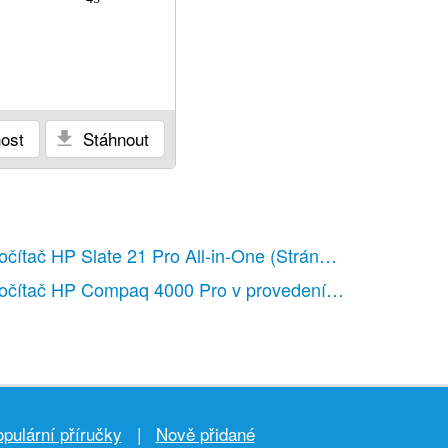
ost
Stáhnout
očítač HP Slate 21 Pro All-in-One
(Stránek: 57)
očítač HP Compaq 4000 Pro v provedení small form fact
pulární příručky
|
Nově přidané