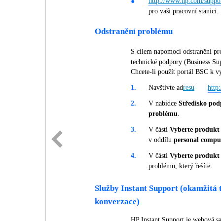
http://www.hp.com/suppor
●
pro vaši pracovní stanici.
Odstranění problému
S cílem napomoci odstranění pr
technické podpory (Business Sup
Chcete-li použít portál BSC k vy
1.
Navštivte ad
resu
http
2.
V nabídce
Středisko po
problému
.
3.
V části
Vyberte produkt
v oddílu
personal compu
4.
V části
Vyberte produkt
problému, který řešíte.
Služby Instant Support (okamžitá 
konverzace)
HP Instant Support je webová sad