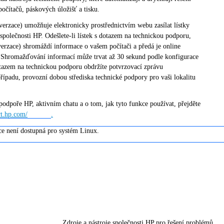
počítačů, páskových úložišť a tisku.
verzace) umožňuje elektronicky prostřednictvím webu zasílat lístky
společnosti HP. Odešlete-li lístek s dotazem na technickou podporu,
verzace) shromáždí informace o vašem počítači a předá je online
y. Shromažďování informací může trvat až 30 sekund podle konfigurace
dotazem na technickou podporu obdržíte potvrzovací zprávu
případu, provozní dobou střediska technické podpory pro vaši lokalitu
podpoře HP, aktivním chatu a o tom, jak tyto funkce používat, přejděte
rt.hp.com/
.
ce není dostupná pro systém Linux.
Zdroje a nástroje společnosti HP pro řešení problémů