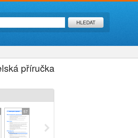
HLEDAT
lská příručka
57