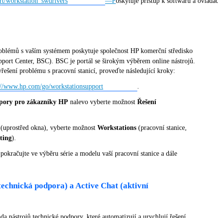
t/workstation_swdrivers
—P
oskytuje přístup k softwaru a ovlad
oblémů s vaším systémem poskytuje společnost HP komerční středisko
port Center, BSC). BSC je portál se širokým výběrem online nástrojů.
řešení problému s pracovní stanicí, proveďte následující kroky:
://www.hp.com/go/workstationsupport
.
dpory pro zákazníky HP
nalevo vyberte možnost
Řešení
(uprostřed okna), vyberte možnost
Workstations
(pracovní stanice,
ting
).
pokračujte ve výběru série a modelu vaší pracovní stanice a dále
technická podpora) a Active Chat (aktivní
a nástrojů technické podpory, které automatizují a urychlují řešení