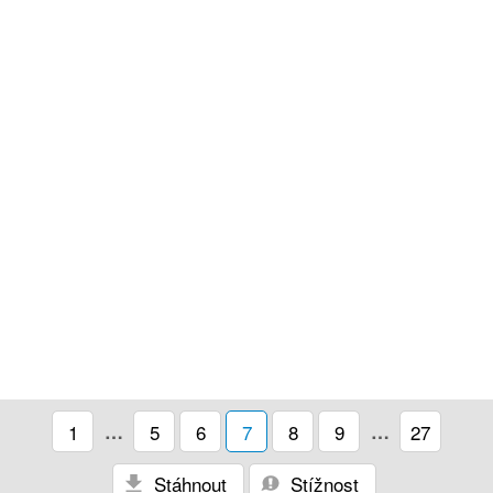
1
…
5
6
7
8
9
…
27
Stáhnout
Stížnost